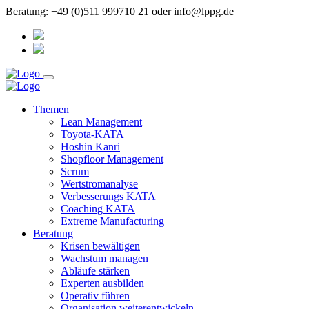
Beratung: +49 (0)511 999710 21 oder info@lppg.de
Themen
Lean Management
Toyota-KATA
Hoshin Kanri
Shopfloor Management
Scrum
Wertstromanalyse
Verbesserungs KATA
Coaching KATA
Extreme Manufacturing
Beratung
Krisen bewältigen
Wachstum managen
Abläufe stärken
Experten ausbilden
Operativ führen
Organisation weiterentwickeln